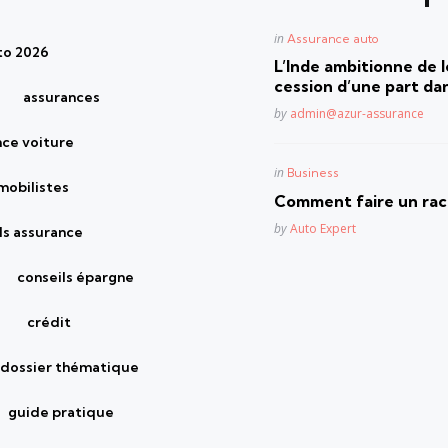
Posted
in
Assurance auto
to 2026
in
L’Inde ambitionne de le
cession d’une part dan
assurances
Posted
by
admin@azur-assurance
nce voiture
Posted
in
Business
mobilistes
in
Comment faire un rach
Posted
by
Auto Expert
ls assurance
conseils épargne
crédit
dossier thématique
guide pratique