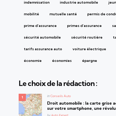
indemnisation
industrie automobile
jeu
mobilité
mutuelle santé
permis de cond
prime d'assurance
primes d'assurance
sa
sécurité automobile
sécurité routière
t
tarifs assurance auto
voiture électrique
économie
économies
épargne
Le choix de la rédaction :
Posted
in
Conseils Auto
in
Droit automobile : la carte grise
sur votre smartphone, une révolut
Posted
by
Auto Expert