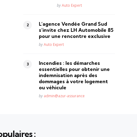
Posted
by
Auto Expert
L’agence Vendée Grand Sud
s’invite chez LH Automobile 85
pour une rencontre exclusive
Posted
by
Auto Expert
Incendies : les démarches
essentielles pour obtenir une
indemnisation après des
dommages à votre logement
ou véhicule
Posted
by
admin@azur-assurance
pulaires :