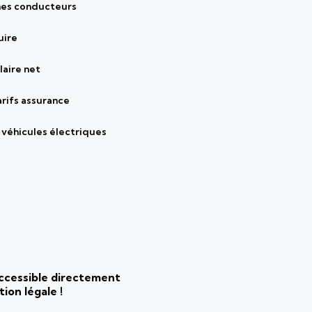
nes conducteurs
uire
laire net
arifs assurance
véhicules électriques
 accessible directement
ion légale !