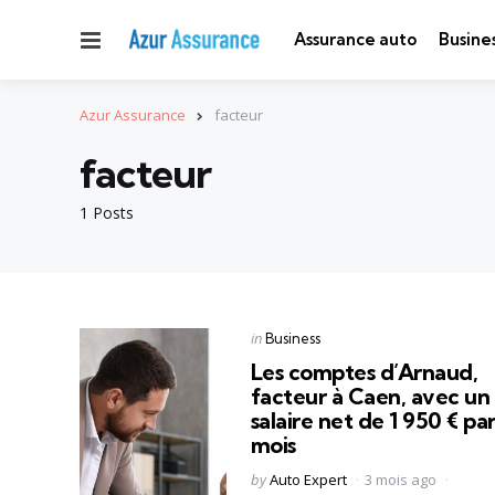
Menu
Assurance auto
Busine
Azur Assurance
facteur
facteur
1 Posts
Categories
Posted
in
Business
in
Les comptes d’Arnaud,
facteur à Caen, avec un
salaire net de 1 950 € pa
mois
Posted
by
Auto Expert
3 mois ago