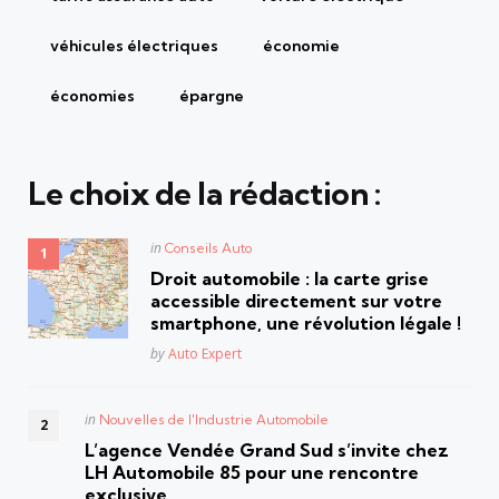
véhicules électriques
économie
économies
épargne
Le choix de la rédaction :
Posted
in
Conseils Auto
in
Droit automobile : la carte grise
accessible directement sur votre
smartphone, une révolution légale !
Posted
by
Auto Expert
Posted
in
Nouvelles de l'Industrie Automobile
in
L’agence Vendée Grand Sud s’invite chez
LH Automobile 85 pour une rencontre
exclusive