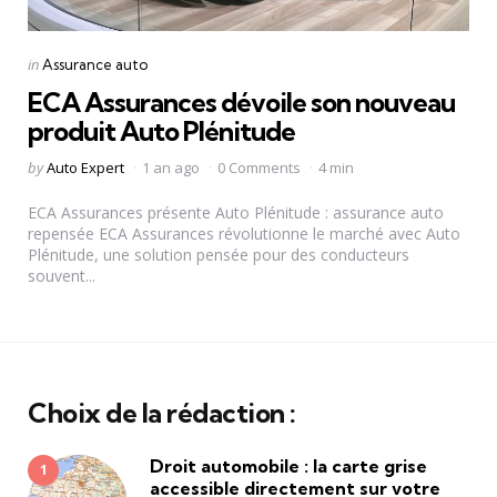
Categories
Posted
in
Assurance auto
in
ECA Assurances dévoile son nouveau
produit Auto Plénitude
Posted
by
Auto Expert
1 an ago
0 Comments
4 min
by
ECA Assurances présente Auto Plénitude : assurance auto
repensée ECA Assurances révolutionne le marché avec Auto
Plénitude, une solution pensée pour des conducteurs
souvent...
Choix de la rédaction :
Droit automobile : la carte grise
accessible directement sur votre