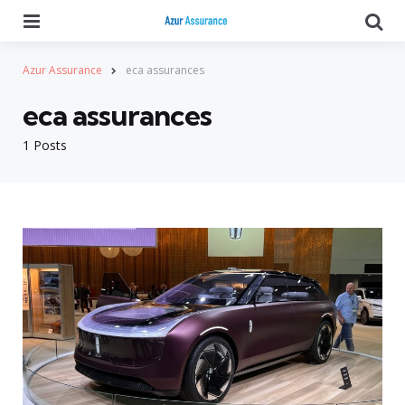
Menu
Se
Azur Assurance
eca assurances
eca assurances
1 Posts