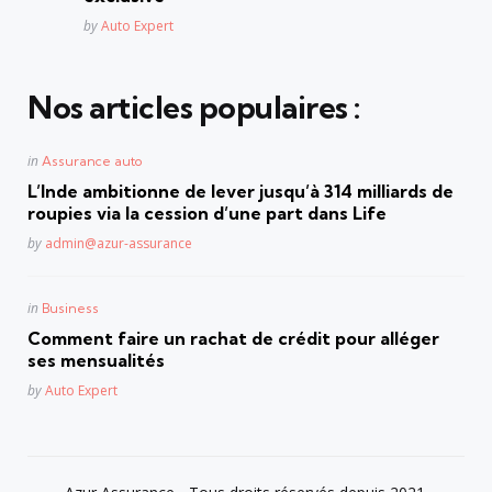
Posted
by
Auto Expert
Nos articles populaires :
Posted
in
Assurance auto
in
L’Inde ambitionne de lever jusqu’à 314 milliards de
roupies via la cession d’une part dans Life
Posted
by
admin@azur-assurance
Posted
in
Business
in
Comment faire un rachat de crédit pour alléger
ses mensualités
Posted
by
Auto Expert