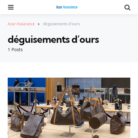
Menu
Se
Azur Assurance
déguisements d'ours
déguisements d’ours
1 Posts