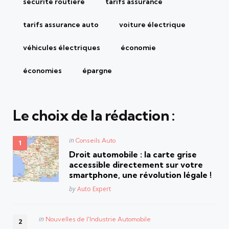
sécurité routière
tarifs assurance
tarifs assurance auto
voiture électrique
véhicules électriques
économie
économies
épargne
Le choix de la rédaction :
Posted
in
Conseils Auto
in
Droit automobile : la carte grise
accessible directement sur votre
smartphone, une révolution légale !
Posted
by
Auto Expert
Posted
in
Nouvelles de l'Industrie Automobile
in