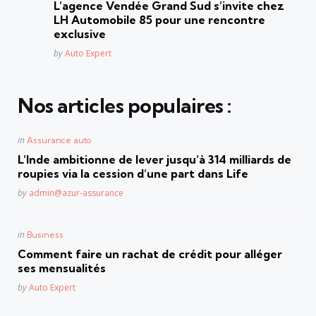
L’agence Vendée Grand Sud s’invite chez
LH Automobile 85 pour une rencontre
exclusive
Posted
by
Auto Expert
Nos articles populaires :
Posted
in
Assurance auto
in
L’Inde ambitionne de lever jusqu’à 314 milliards de
roupies via la cession d’une part dans Life
Posted
by
admin@azur-assurance
Posted
in
Business
in
Comment faire un rachat de crédit pour alléger
ses mensualités
Posted
by
Auto Expert