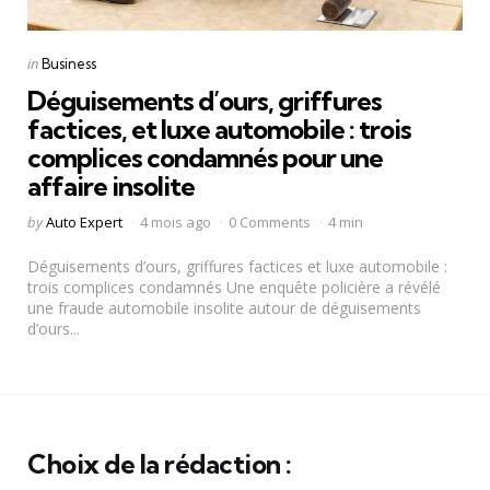
Categories
Posted
in
Business
in
Déguisements d’ours, griffures
factices, et luxe automobile : trois
complices condamnés pour une
affaire insolite
Posted
by
Auto Expert
4 mois ago
0 Comments
4 min
by
Déguisements d’ours, griffures factices et luxe automobile :
trois complices condamnés Une enquête policière a révélé
une fraude automobile insolite autour de déguisements
d’ours...
Choix de la rédaction :