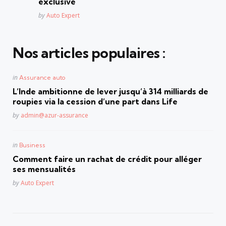
exclusive
Posted
by
Auto Expert
Nos articles populaires :
Posted
in
Assurance auto
in
L’Inde ambitionne de lever jusqu’à 314 milliards de
roupies via la cession d’une part dans Life
Posted
by
admin@azur-assurance
Posted
in
Business
in
Comment faire un rachat de crédit pour alléger
ses mensualités
Posted
by
Auto Expert