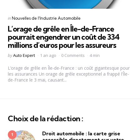
Categories
Posted
in
Nouvelles de l'Industrie Automobile
in
L’orage de grêle en Île-de-France
pourrait engendrer un coût de 334
millions d’euros pour les assureurs
Posted
by
Auto Expert
1 an ago
0 Comments
4 min
by
L’orage de grêle en Île-de-France : un coût gigantesque pour
les assurances Un orage de grêle exceptionnel a frappé l’Île-
de-France le 3 mai, causant...
Choix de la rédaction :
Droit automobile : la carte grise
accessible directement sur votre