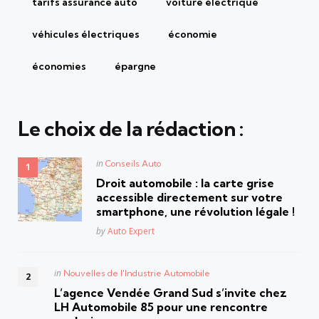
tarifs assurance auto
voiture électrique
véhicules électriques
économie
économies
épargne
Le choix de la rédaction :
Posted
in
Conseils Auto
in
Droit automobile : la carte grise
accessible directement sur votre
smartphone, une révolution légale !
Posted
by
Auto Expert
Posted
in
Nouvelles de l'Industrie Automobile
in
L’agence Vendée Grand Sud s’invite chez
LH Automobile 85 pour une rencontre