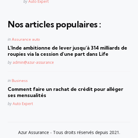
Posted
by
Auto Expert
Nos articles populaires :
Posted
in
Assurance auto
in
L’Inde ambitionne de lever jusqu’à 314 milliards de
roupies via la cession d’une part dans Life
Posted
by
admin@azur-assurance
Posted
in
Business
in
Comment faire un rachat de crédit pour alléger
ses mensualités
Posted
by
Auto Expert
Azur Assurance - Tous droits réservés depuis 2021.