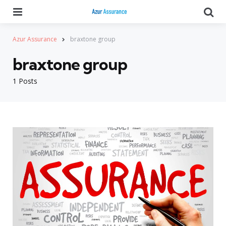
Menu
Se
Azur Assurance
braxtone group
braxtone group
1 Posts