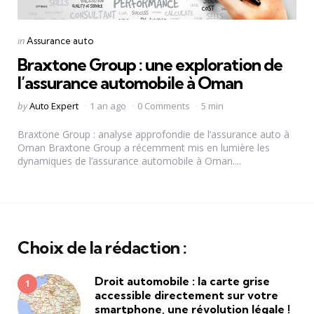
Categories
Posted
in
Assurance auto
in
Braxtone Group : une exploration de
l’assurance automobile à Oman
Posted
by
Auto Expert
1 an ago
0 Comments
5 min
by
Braxtone Group : analyse approfondie de l’assurance auto à
Oman Braxtone Group a récemment mis en lumière les
dynamiques de l’assurance automobile à Oman....
Choix de la rédaction :
Droit automobile : la carte grise
accessible directement sur votre
smartphone, une révolution légale !