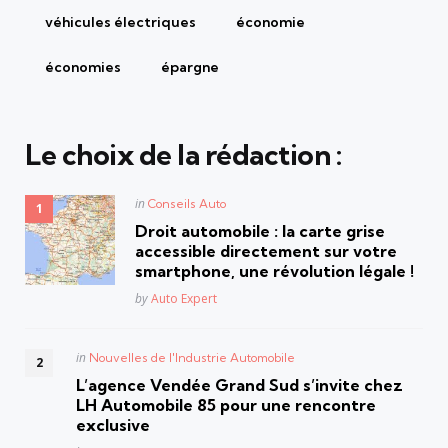
véhicules électriques
économie
économies
épargne
Le choix de la rédaction :
Posted
in
Conseils Auto
in
Droit automobile : la carte grise
accessible directement sur votre
smartphone, une révolution légale !
Posted
by
Auto Expert
Posted
in
Nouvelles de l'Industrie Automobile
in
L’agence Vendée Grand Sud s’invite chez
LH Automobile 85 pour une rencontre
exclusive