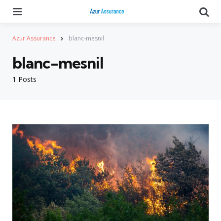
Menu
Se
Azur Assurance
blanc-mesnil
blanc-mesnil
1 Posts