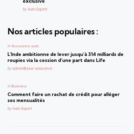
exclusive
Posted
by
Auto Expert
Nos articles populaires :
Posted
in
Assurance auto
in
L’Inde ambitionne de lever jusqu’à 314 milliards de
roupies via la cession d’une part dans Life
Posted
by
admin@azur-assurance
Posted
in
Business
in
Comment faire un rachat de crédit pour alléger
ses mensualités
Posted
by
Auto Expert