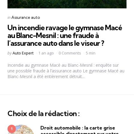
Categories
Posted
in
Assurance auto
in
Un incendie ravage le gymnase Macé
au Blanc-Mesnil : une fraude à
l’assurance auto dans le viseur ?
Posted
by
Auto Expert
1 an ago
0 Comments
5 min
by
Incendie au gymnase Macé au Blanc-Mesnil : enquête sur
une possible fraude à l’assurance auto Le gymnase Macé au
Blanc-Mesnil a été entièrement détruit...
Choix de la rédaction :
Droit automobile : la carte grise
accessible directement sur votre