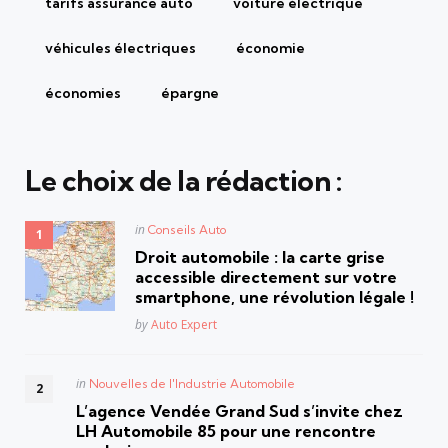
tarifs assurance auto
voiture électrique
véhicules électriques
économie
économies
épargne
Le choix de la rédaction :
Posted
in
Conseils Auto
in
Droit automobile : la carte grise
accessible directement sur votre
smartphone, une révolution légale !
Posted
by
Auto Expert
Posted
in
Nouvelles de l'Industrie Automobile
in
L’agence Vendée Grand Sud s’invite chez
LH Automobile 85 pour une rencontre