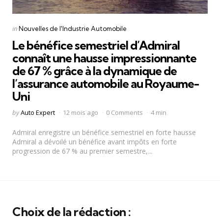
Categories
Posted
in
Nouvelles de l'Industrie Automobile
in
Le bénéfice semestriel d’Admiral
connaît une hausse impressionnante
de 67 % grâce à la dynamique de
l’assurance automobile au Royaume-
Uni
Posted
by
Auto Expert
12 mois ago
0 Comments
4 min
by
Admiral enregistre un bénéfice semestriel en forte hausse
Admiral a dévoilé un bénéfice avant impôts en forte
progression de 67 % au premier semestre,...
Choix de la rédaction :