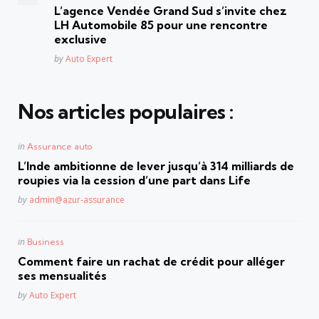
in
L’agence Vendée Grand Sud s’invite chez
LH Automobile 85 pour une rencontre
exclusive
Posted
by
Auto Expert
Nos articles populaires :
Posted
in
Assurance auto
in
L’Inde ambitionne de lever jusqu’à 314 milliards de
roupies via la cession d’une part dans Life
Posted
by
admin@azur-assurance
Posted
in
Business
in
Comment faire un rachat de crédit pour alléger
ses mensualités
Posted
by
Auto Expert