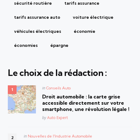
sécurité routière
tarifs assurance
tarifs assurance auto
voiture électrique
véhicules électriques
économie
économies
épargne
Le choix de la rédaction :
Posted
in
Conseils Auto
in
Droit automobile : la carte grise
accessible directement sur votre
smartphone, une révolution légale !
Posted
by
Auto Expert
Posted
in
Nouvelles de l'Industrie Automobile