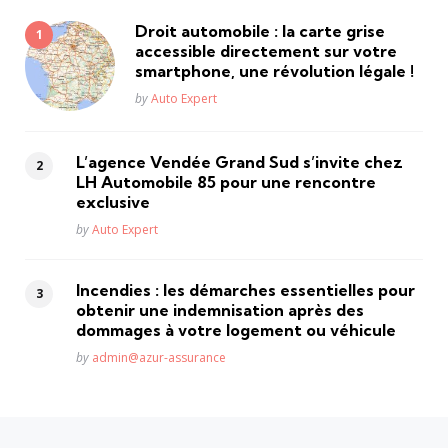
Droit automobile : la carte grise
accessible directement sur votre
smartphone, une révolution légale !
Posted
by
Auto Expert
L’agence Vendée Grand Sud s’invite chez
LH Automobile 85 pour une rencontre
exclusive
Posted
by
Auto Expert
Incendies : les démarches essentielles pour
obtenir une indemnisation après des
dommages à votre logement ou véhicule
Posted
by
admin@azur-assurance