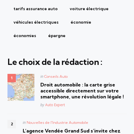
tarifs assurance auto
voiture électrique
véhicules électriques
économie
économies
épargne
Le choix de la rédaction :
Posted
in
Conseils Auto
in
Droit automobile : la carte grise
accessible directement sur votre
smartphone, une révolution légale !
Posted
by
Auto Expert
Posted
in
Nouvelles de l'Industrie Automobile
in
L’agence Vendée Grand Sud s’invite chez