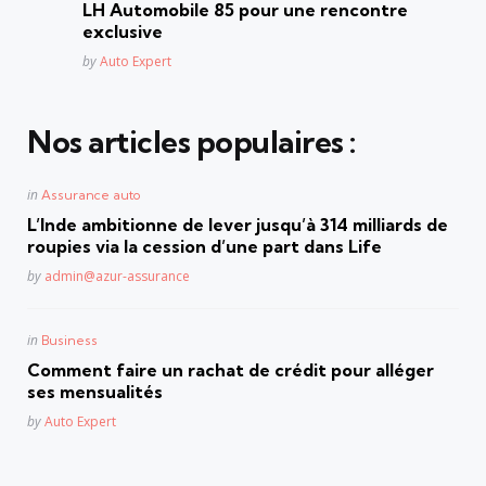
LH Automobile 85 pour une rencontre
exclusive
Posted
by
Auto Expert
Nos articles populaires :
Posted
in
Assurance auto
in
L’Inde ambitionne de lever jusqu’à 314 milliards de
roupies via la cession d’une part dans Life
Posted
by
admin@azur-assurance
Posted
in
Business
in
Comment faire un rachat de crédit pour alléger
ses mensualités
Posted
by
Auto Expert