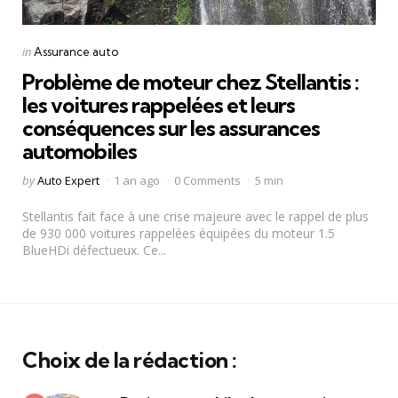
Categories
Posted
in
Assurance auto
in
Problème de moteur chez Stellantis :
les voitures rappelées et leurs
conséquences sur les assurances
automobiles
Posted
by
Auto Expert
1 an ago
0 Comments
5 min
by
Stellantis fait face à une crise majeure avec le rappel de plus
de 930 000 voitures rappelées équipées du moteur 1.5
BlueHDi défectueux. Ce...
Choix de la rédaction :