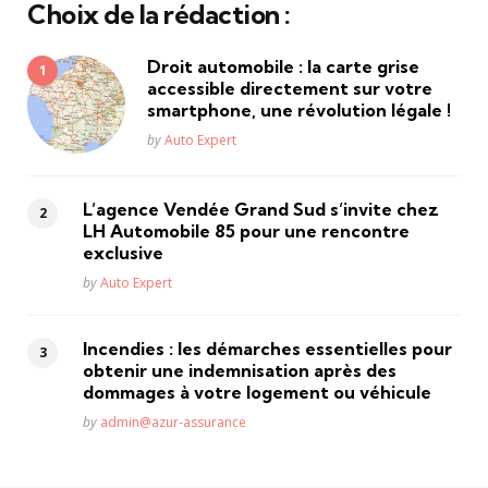
Choix de la rédaction :
Droit automobile : la carte grise
accessible directement sur votre
smartphone, une révolution légale !
Posted
by
Auto Expert
L’agence Vendée Grand Sud s’invite chez
LH Automobile 85 pour une rencontre
exclusive
Posted
by
Auto Expert
Incendies : les démarches essentielles pour
obtenir une indemnisation après des
dommages à votre logement ou véhicule
Posted
by
admin@azur-assurance