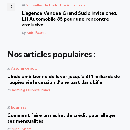
Posted
in
Nouvelles de l'Industrie Automobile
in
L’agence Vendée Grand Sud s’invite chez
LH Automobile 85 pour une rencontre
exclusive
Posted
by
Auto Expert
Nos articles populaires :
Posted
in
Assurance auto
in
L’Inde ambitionne de lever jusqu’à 314 milliards de
roupies via la cession d’une part dans Life
Posted
by
admin@azur-assurance
Posted
in
Business
in
Comment faire un rachat de crédit pour alléger
ses mensualités
Posted
by
Auto Expert