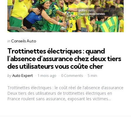
Categories
Posted
in
Conseils Auto
in
Trottinettes électriques : quand
l’absence d’assurance chez deux tiers
des utilisateurs vous coûte cher
Posted
by
Auto Expert
1 mois ago
0 Comments
5 min
by
Trottinettes électriques : le coût réel de l’absence d’assurance
Deux tiers des utilisateurs de trottinettes électriques en
France roulent sans assurance, exposant les victimes...