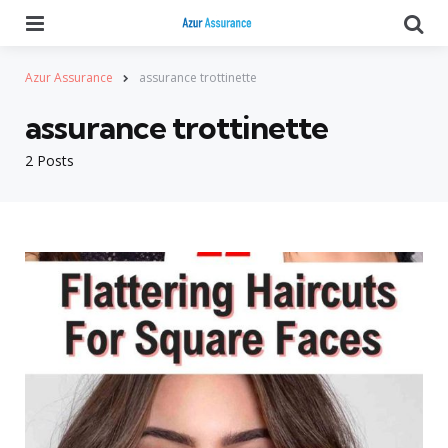
Menu
Se
Azur Assurance
assurance trottinette
assurance trottinette
2 Posts