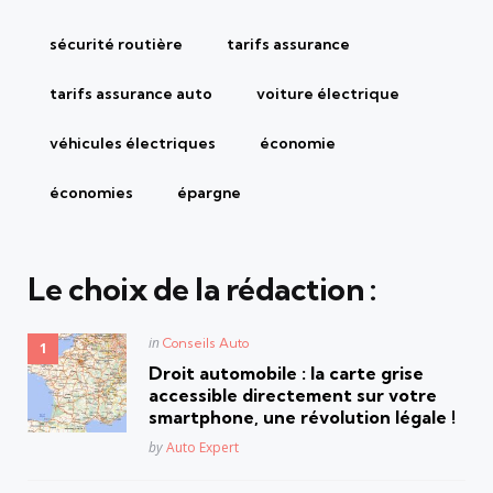
sécurité routière
tarifs assurance
tarifs assurance auto
voiture électrique
véhicules électriques
économie
économies
épargne
Le choix de la rédaction :
Posted
in
Conseils Auto
in
Droit automobile : la carte grise
accessible directement sur votre
smartphone, une révolution légale !
Posted
by
Auto Expert