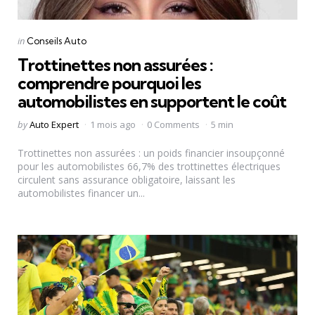
Categories
Posted
in
Conseils Auto
in
Trottinettes non assurées :
comprendre pourquoi les
automobilistes en supportent le coût
Posted
by
Auto Expert
1 mois ago
0 Comments
5 min
by
Trottinettes non assurées : un poids financier insoupçonné
pour les automobilistes 66,7% des trottinettes électriques
circulent sans assurance obligatoire, laissant les
automobilistes financer un...