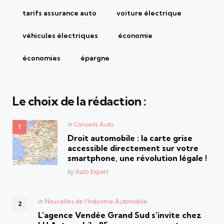
tarifs assurance auto
voiture électrique
véhicules électriques
économie
économies
épargne
Le choix de la rédaction :
Posted
in
Conseils Auto
in
Droit automobile : la carte grise
accessible directement sur votre
smartphone, une révolution légale !
Posted
by
Auto Expert
Posted
in
Nouvelles de l'Industrie Automobile
in
L’agence Vendée Grand Sud s’invite chez