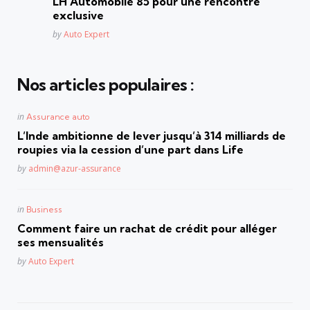
LH Automobile 85 pour une rencontre
exclusive
Posted
by
Auto Expert
Nos articles populaires :
Posted
in
Assurance auto
in
L’Inde ambitionne de lever jusqu’à 314 milliards de
roupies via la cession d’une part dans Life
Posted
by
admin@azur-assurance
Posted
in
Business
in
Comment faire un rachat de crédit pour alléger
ses mensualités
Posted
by
Auto Expert