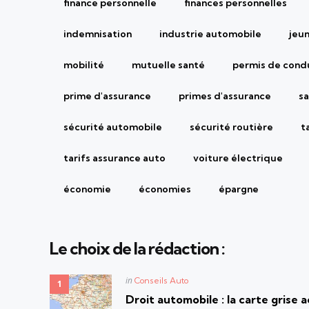
finance personnelle
finances personnelles
indemnisation
industrie automobile
jeu
mobilité
mutuelle santé
permis de cond
prime d'assurance
primes d'assurance
sa
sécurité automobile
sécurité routière
t
tarifs assurance auto
voiture électrique
économie
économies
épargne
Le choix de la rédaction :
Posted
in
Conseils Auto
in
Droit automobile : la carte grise