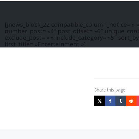
[jnews_block_22 compatible_column_notice= » 
number_post= »4″ post_offset= »6″ unique_con
exclude_post= » » include_category= »5″ sort_by
first_title= »Entertainment »]
Share
this page