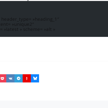
» header_type= »heading_1″
tent= »unique2″
= »latest » scheme= »alt »