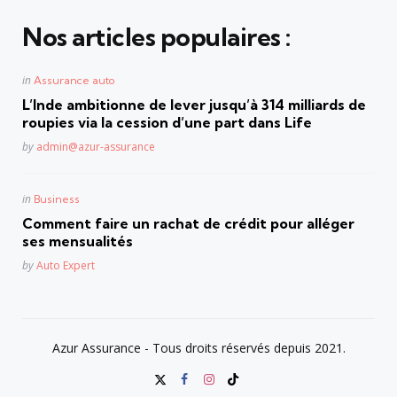
Nos articles populaires :
Posted
in
Assurance auto
in
L’Inde ambitionne de lever jusqu’à 314 milliards de
roupies via la cession d’une part dans Life
Posted
by
admin@azur-assurance
Posted
in
Business
in
Comment faire un rachat de crédit pour alléger
ses mensualités
Posted
by
Auto Expert
Azur Assurance - Tous droits réservés depuis 2021.