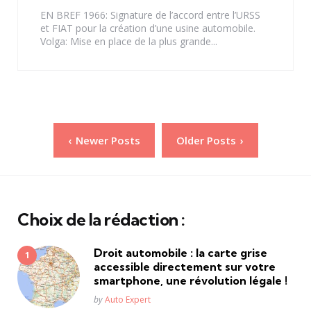
EN BREF 1966: Signature de l’accord entre l’URSS
et FIAT pour la création d’une usine automobile.
Volga: Mise en place de la plus grande...
Pagination
Newer Posts
Older Posts
des
publications
Choix de la rédaction :
Droit automobile : la carte grise
accessible directement sur votre
smartphone, une révolution légale !
Posted
by
Auto Expert