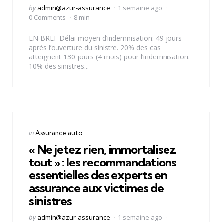
Posted
by
admin@azur-assurance
1 semaine ago
by
0 Comments
8 min
EN BREF Délai moyen d’indemnisation: 49 jours
après l’ouverture du sinistre. 20% des cas
atteignent 130 jours (4 mois) pour l’indemnisation.
10% des sinistres...
Categories
Posted
in
Assurance auto
in
« Ne jetez rien, immortalisez
tout » : les recommandations
essentielles des experts en
assurance aux victimes de
sinistres
Posted
by
admin@azur-assurance
1 semaine ago