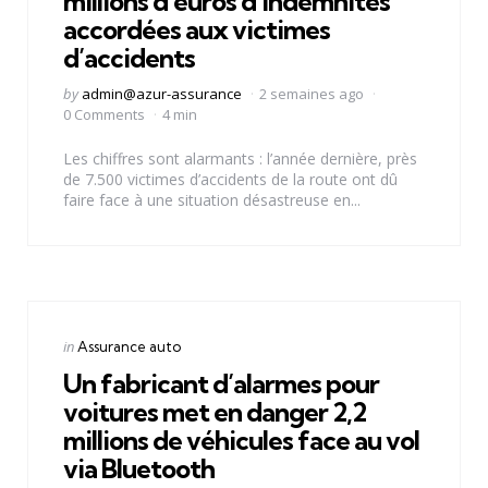
millions d’euros d’indemnités
accordées aux victimes
d’accidents
Posted
by
admin@azur-assurance
2 semaines ago
by
0 Comments
4 min
Les chiffres sont alarmants : l’année dernière, près
de 7.500 victimes d’accidents de la route ont dû
faire face à une situation désastreuse en...
Categories
Posted
in
Assurance auto
in
Un fabricant d’alarmes pour
voitures met en danger 2,2
millions de véhicules face au vol
via Bluetooth