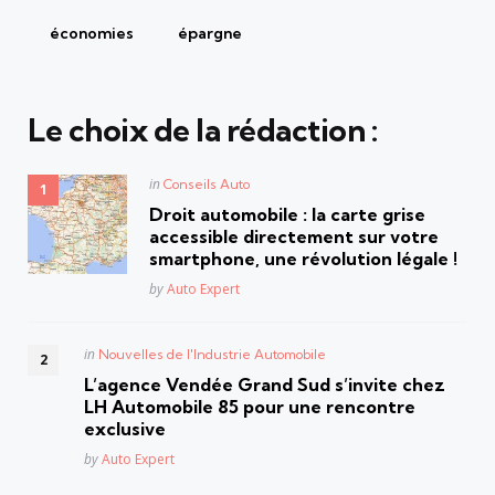
économies
épargne
Le choix de la rédaction :
Posted
in
Conseils Auto
in
Droit automobile : la carte grise
accessible directement sur votre
smartphone, une révolution légale !
Posted
by
Auto Expert
Posted
in
Nouvelles de l'Industrie Automobile
in
L’agence Vendée Grand Sud s’invite chez
LH Automobile 85 pour une rencontre
exclusive
Posted
by
Auto Expert