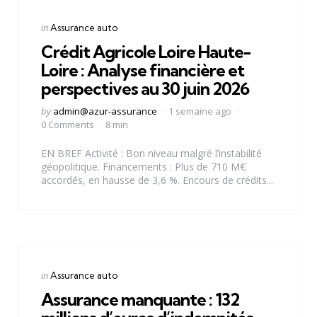
Categories
Posted
in
Assurance auto
in
Crédit Agricole Loire Haute-
Loire : Analyse financière et
perspectives au 30 juin 2026
Posted
by
admin@azur-assurance
1 semaine ago
by
0 Comments
8 min
EN BREF Activité : Bon niveau malgré l’instabilité
géopolitique. Financements : Plus de 710 M€
accordés, en hausse de 3,6 %. Encours de crédits...
Categories
Posted
in
Assurance auto
in
Assurance manquante : 132