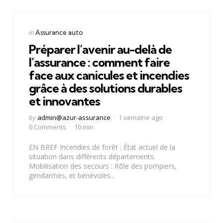
Categories
Posted
in
Assurance auto
in
Préparer l’avenir au-delà de
l’assurance : comment faire
face aux canicules et incendies
grâce à des solutions durables
et innovantes
Posted
by
admin@azur-assurance
1 semaine ago
by
0 Comments
10 min
EN BREF Incendies de forêt : État actuel de la
situation dans différents départements.
Mobilisation des secours : Rôle des pompiers,
gendarmes, et bénévoles...