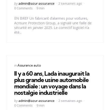
Posted
by
admin@azur-assurance
2 semaines ago
by
0 Comments
9 min
EN BREF Un fabricant d’alarmes pour voitures,
Acrisure Protection Group, a signalé une faille de
sécurité en janvier 2025. Le correctif logiciel n’a
été...
Categories
Posted
in
Assurance auto
in
Il y a 60 ans, Lada inaugurait la
plus grande usine automobile
mondiale : un voyage dans la
nostalgie industrielle
Posted
by
admin@azur-assurance
2 semaines ago
by
0 Comments
9 min