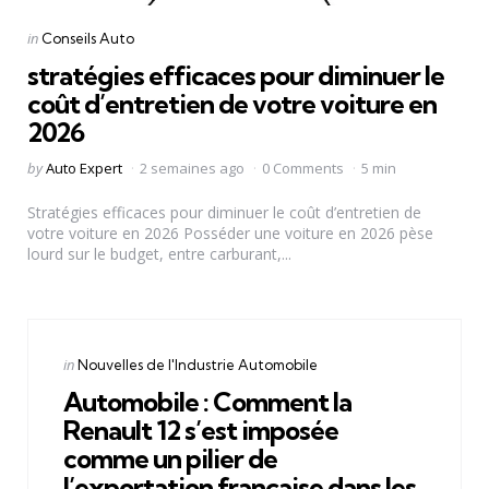
Categories
Posted
in
Conseils Auto
in
stratégies efficaces pour diminuer le
coût d’entretien de votre voiture en
2026
Posted
by
Auto Expert
2 semaines ago
0 Comments
5 min
by
Stratégies efficaces pour diminuer le coût d’entretien de
votre voiture en 2026 Posséder une voiture en 2026 pèse
lourd sur le budget, entre carburant,...
Categories
Posted
in
Nouvelles de l'Industrie Automobile
in
Automobile : Comment la
Renault 12 s’est imposée
comme un pilier de
l’exportation française dans les