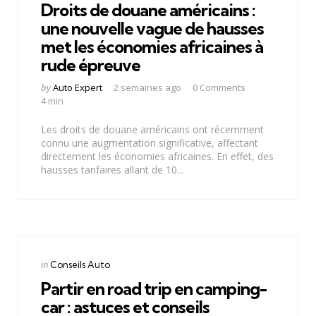
Droits de douane américains :
une nouvelle vague de hausses
met les économies africaines à
rude épreuve
Posted
by
Auto Expert
2 semaines ago
0 Comments
by
4 min
Les droits de douane américains ont récemment
connu une augmentation significative, affectant
directement les économies africaines. En effet, des
hausses tarifaires allant de 10...
Categories
Posted
in
Conseils Auto
in
Partir en road trip en camping-
car : astuces et conseils