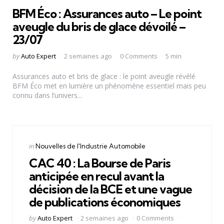
in
BFM Éco : Assurances auto – Le point
aveugle du bris de glace dévoilé –
23/07
Posted
by
Auto Expert
2 semaines ago
0 Comments
5 min
by
Assurances auto et bris de glace : le point aveugle révélé
BFM Éco met en lumière un phénomène essentiel mais peu
connu dans l’univers...
Categories
Posted
in
Nouvelles de l'Industrie Automobile
in
CAC 40 : La Bourse de Paris
anticipée en recul avant la
décision de la BCE et une vague
de publications économiques
Posted
by
Auto Expert
2 semaines ago
0 Comments