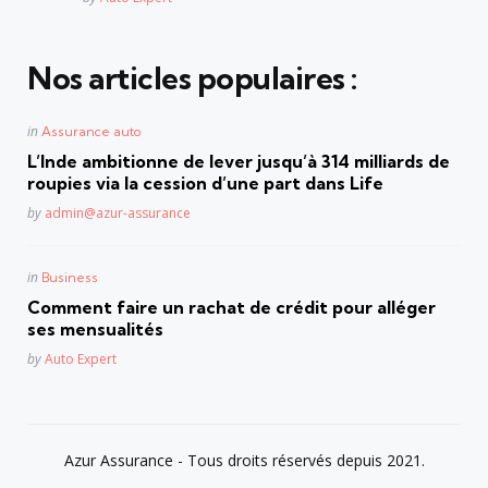
Nos articles populaires :
Posted
in
Assurance auto
in
L’Inde ambitionne de lever jusqu’à 314 milliards de
roupies via la cession d’une part dans Life
Posted
by
admin@azur-assurance
Posted
in
Business
in
Comment faire un rachat de crédit pour alléger
ses mensualités
Posted
by
Auto Expert
Azur Assurance - Tous droits réservés depuis 2021.