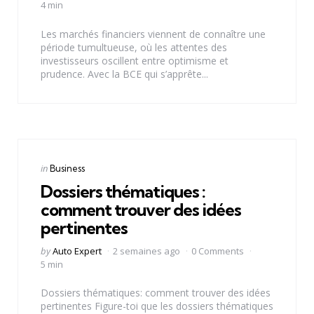
by
4 min
Les marchés financiers viennent de connaître une
période tumultueuse, où les attentes des
investisseurs oscillent entre optimisme et
prudence. Avec la BCE qui s’apprête...
Categories
Posted
in
Business
in
Dossiers thématiques :
comment trouver des idées
pertinentes
Posted
by
Auto Expert
2 semaines ago
0 Comments
by
5 min
Dossiers thématiques: comment trouver des idées
pertinentes Figure-toi que les dossiers thématiques