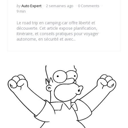
Posted
by
Auto Expert
2 semaines ago
0 Comments
by
9 min
Le road trip en camping-car offre liberté et
découverte. Cet article expose planification,
itinéraire, et conseils pratiques pour voyager
autonome, en sécurité et avec...