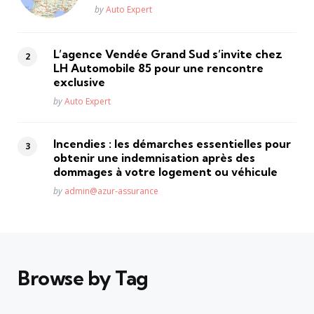
Posted
by
Auto Expert
L’agence Vendée Grand Sud s’invite chez
LH Automobile 85 pour une rencontre
exclusive
Posted
by
Auto Expert
Incendies : les démarches essentielles pour
obtenir une indemnisation après des
dommages à votre logement ou véhicule
Posted
by
admin@azur-assurance
Browse by Tag