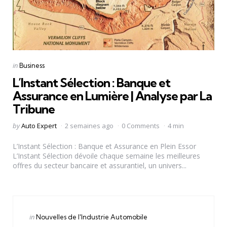
Categories
Posted
in
Business
in
L’Instant Sélection : Banque et
Assurance en Lumière | Analyse par La
Tribune
Posted
by
Auto Expert
2 semaines ago
0 Comments
4 min
by
L’Instant Sélection : Banque et Assurance en Plein Essor
L’Instant Sélection dévoile chaque semaine les meilleures
offres du secteur bancaire et assurantiel, un univers...
Categories
Posted
in
Nouvelles de l'Industrie Automobile
in