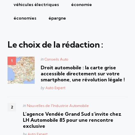
véhicules électriques
économie
économies
épargne
Le choix de la rédaction :
Posted
in
Conseils Auto
in
Droit automobile : la carte grise
accessible directement sur votre
smartphone, une révolution légale !
Posted
by
Auto Expert
Posted
in
Nouvelles de l'Industrie Automobile
in
L’agence Vendée Grand Sud s’invite chez
LH Automobile 85 pour une rencontre
exclusive
Posted
by
Auto Expert