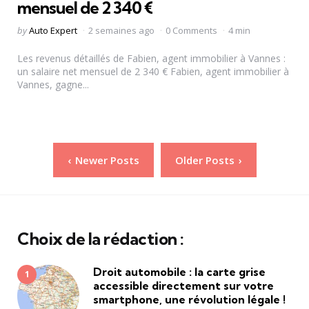
mensuel de 2 340 €
Posted
by
Auto Expert
2 semaines ago
0 Comments
4 min
by
Les revenus détaillés de Fabien, agent immobilier à Vannes :
un salaire net mensuel de 2 340 € Fabien, agent immobilier à
Vannes, gagne...
Pagination
Newer Posts
Older Posts
des
publications
Choix de la rédaction :
Droit automobile : la carte grise
accessible directement sur votre
smartphone, une révolution légale !