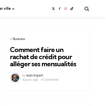
Search
ar ville
Categories
Posted
in
Business
in
Comment faire un
rachat de crédit pour
alléger ses mensualités
Posted
by
Auto Expert
by
4 jours ago
0
Comments