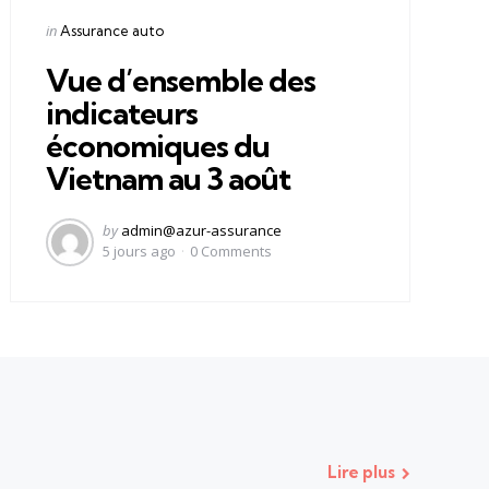
Categories
Posted
in
Assurance auto
in
Vue d’ensemble des
indicateurs
économiques du
Vietnam au 3 août
Posted
by
admin@azur-assurance
by
5 jours ago
0
Comments
Lire plus