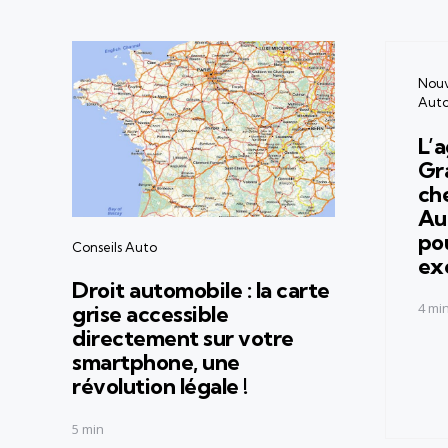
Cate
Nouve
Auto
L’
Gr
ch
Au
po
Categories
Conseils Auto
ex
Droit automobile : la carte
4 mi
grise accessible
directement sur votre
smartphone, une
révolution légale !
5 min