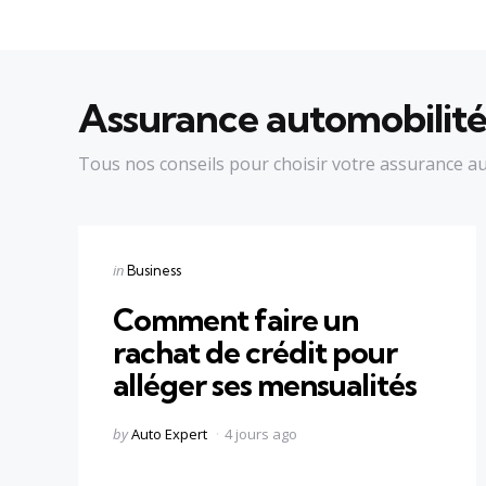
Assurance automobilit
Tous nos conseils pour choisir votre assurance a
Categories
Posted
in
Business
in
Comment faire un
rachat de crédit pour
alléger ses mensualités
Posted
by
Auto Expert
4 jours ago
by