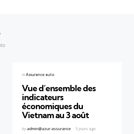
é
uto
Categories
Posted
in
Assurance auto
in
Vue d’ensemble des
indicateurs
économiques du
Vietnam au 3 août
Posted
by
admin@azur-assurance
5 jours ago