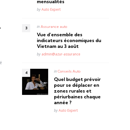
mensualités
Posted
by
Auto Expert
r
Posted
in
Assurance auto
in
Vue d’ensemble des
indicateurs économiques du
Vietnam au 3 août
Posted
by
admin@azur-assurance
ré
Posted
in
Conseils Auto
in
Quel budget prévoir
pour se déplacer en
zones rurales et
périurbaines chaque
année ?
Posted
by
Auto Expert