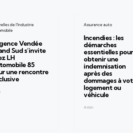
gories
Categories
lles de l'Industrie
Assurance auto
mobile
Incendies : les
agence Vendée
démarches
and Sud s’invite
essentielles pou
ez LH
obtenir une
tomobile 85
indemnisation
ur une rencontre
après des
clusive
dommages à vot
logement ou
n
véhicule
4 min