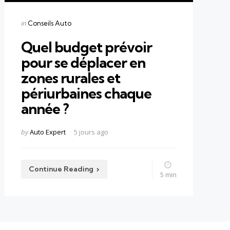
Categories
Posted
in
Conseils Auto
in
Quel budget prévoir
pour se déplacer en
zones rurales et
périurbaines chaque
année ?
Posted
by
Auto Expert
5 jours ago
by
Continue Reading
5 min