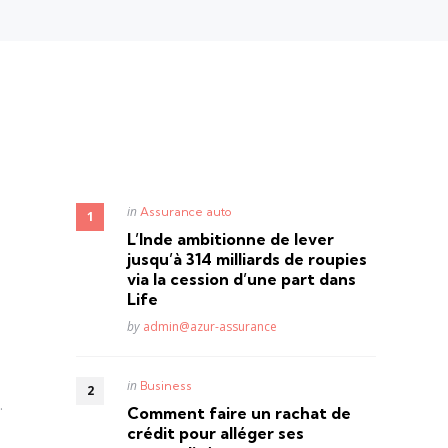
Posted
in
Assurance auto
in
L’Inde ambitionne de lever
jusqu’à 314 milliards de roupies
via la cession d’une part dans
Life
Posted
by
admin@azur-assurance
Posted
in
Business
in
.
Comment faire un rachat de
crédit pour alléger ses