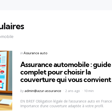
ulaires
tomobile
Categories
Posted
in
Assurance auto
in
Assurance automobile : guide
complet pour choisir la
couverture qui vous convient
Posted
by
admin@azur-assurance
2 ans ago
10 min
by
EN BREF Obligation légale de l’assurance auto en France
Importance d’une couverture adaptée à votre profil.