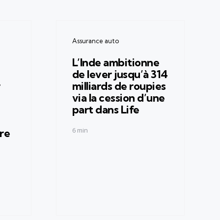
Categories
Assurance auto
L’Inde ambitionne
de lever jusqu’à 314
r
milliards de roupies
via la cession d’une
part dans Life
6 min
re