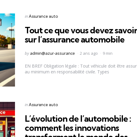
Categories
Posted
in
Assurance auto
in
Tout ce que vous devez savoi
sur l’assurance automobile
Posted
by
admin@azur-assurance
2 ans ago
9 min
by
EN BREF Obligation légale : Tout véhicule doit être assu
au minimum en responsabilité civile. Types
Categories
Posted
in
Assurance auto
in
L’évolution de l’automobile :
comment les innovations
transforment le monde des