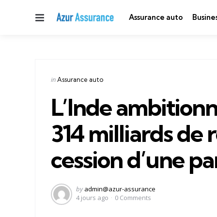
Menu
Assurance auto
Busine
Categories
Posted
in
Assurance auto
in
L’Inde ambitionn
314 milliards de r
cession d’une pa
Posted
by
admin@azur-assurance
by
4 jours ago
0
Comments